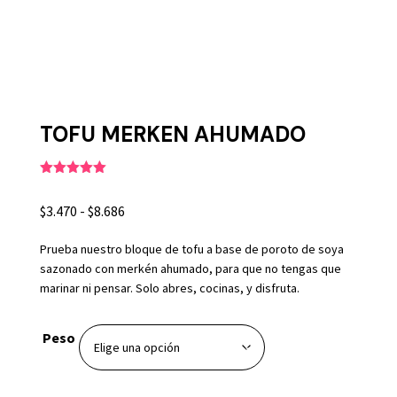
Inicio
⇒
Tofu Merken
⇒ Tofu Merken Ahumado
TOFU MERKEN AHUMADO
(
1
valoración de cliente)
Valorado
con
5.00
de
Rango
$
3.470
-
$
8.686
5 en base
a
valoración
de
de un
Prueba nuestro bloque de tofu a base de poroto de soya
cliente
precios:
sazonado con merkén ahumado, para que no tengas que
desde
marinar ni pensar. Solo abres, cocinas, y disfruta.
$3.470
hasta
$8.686
Peso