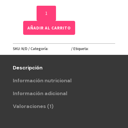
Tofu
Merken
Ahumado
AÑADIR AL CARRITO
cantidad
SKU:
N/D
Categoría:
Tofu Merken
Etiqueta:
tofu merken
Descripción
Información nutricional
Información adicional
Valoraciones (1)