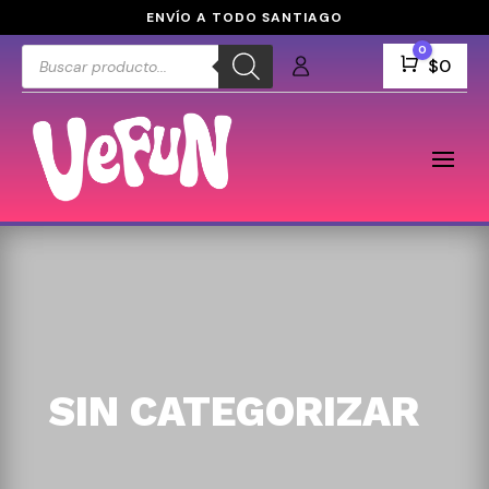
ENVÍO A TODO SANTIAGO
Búsqueda
0
Carro
$
0
de
productos
SIN CATEGORIZAR